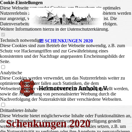
Cookie-Einstellungen
Diese Webseite verwendet Cookies, um Besuchern ein optimales
Nutzererlebnis zu bieten. Bestimmte Inhalte von Drittanbietern werden
nur angezeigt, wenn die entsprechende Option aktiviert ist. Die
Datenverarbeitung kann dann auch in einem Drittland erfolgen.
Weitere Informationen hierzu in der Datenschutzerklärung.
Technisch notwendige
SCHENKUNGEN 2020
Diese Cookies sind zum Betrieb der Webseite notwendig, z.B. zum
Schutz vor Hackerangriffen und zur Gewährleistung eines
konsistenten und der Nachfrage angepassten Erscheinungsbilds der
Seite.
Analytische
Diese Cookies werden verwendet, um das Nutzererlebnis weiter zu
optimieren. Hierunter fallen auch Statistiken, die dem
Webseitenbetreiber von Drittanbietern zur Verfügung gestellt werden,
sowie die Ausspielung von personalisierter Werbung durch die
Nachverfolgung der Nutzeraktivität über verschiedene Webseiten.
Drittanbieter-Inhalte
Diese Webseite bietet möglicherweise Inhalte oder Funktionalitäten an,
Schenkungen 2020
die von Drittanbietern eigenverantwortlich zur Verfügung gestellt
werden. Diese Drittanbieter können eigene Cookies setzen, z.B. um
die Nutzeraktivität zu verfolgen oder ihre Angebote zu personalisieren