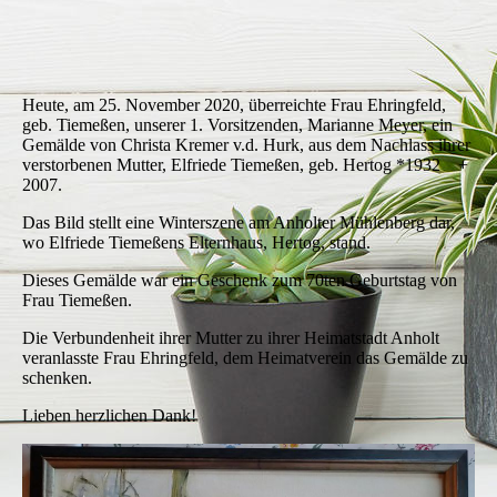
Heute, am 25. November 2020, überreichte Frau Ehringfeld,
geb. Tiemeßen, unserer 1. Vorsitzenden, Marianne Meyer, ein
Gemälde von Christa Kremer v.d. Hurk, aus dem Nachlass ihrer
verstorbenen Mutter, Elfriede Tiemeßen, geb. Hertog *1932 +
2007.
Das Bild stellt eine Winterszene am Anholter Mühlenberg dar,
wo Elfriede Tiemeßens Elternhaus, Hertog, stand.
Dieses Gemälde war ein Geschenk zum 70ten Geburtstag von
Frau Tiemeßen.
Die Verbundenheit ihrer Mutter zu ihrer Heimatstadt Anholt
veranlasste Frau Ehringfeld, dem Heimatverein das Gemälde zu
schenken.
Lieben herzlichen Dank!