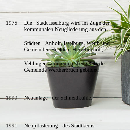
1975
Die Stadt Isselburg wird im Zuge der
kommunalen Neugliederung aus den
Städten Anholt, Isselburg, Werth und
Gemeinden Heelden, Herzebocholt,
Vehlingen und einem Teilgebiet der
Gemeinde Wertherbruch gebildet.
1990
Neuanlage der Schneidkuhle.
1991
Neupflasterung des Stadtkerns.