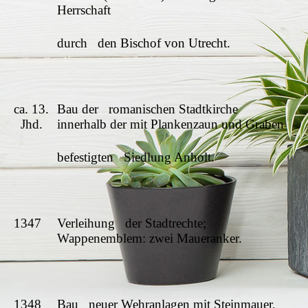
Herrschaft
durch den Bischof von Utrecht.
ca. 13.
Bau der romanischen Stadtkirche
Jhd.
innerhalb der mit Plankenzaun und Graben
befestigten Siedlung Anholt.
1347
Verleihung der Stadtrechte;
Wappenemblem: zwei Maueranker.
1348
Bau neuer Wehranlagen mit Steinmauer,