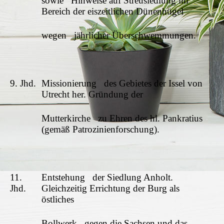
sowie Hinweise auf Streusiedlung im
Bereich der eiszeitlichen Dünenhügel
wegen jährlicher Überschwemmungen.
9. Jhd.
Missionierung des Gebietes der Issel von
Utrecht her. Gründung der
Mutterkirche zu Ehren des hl. Pankratius
(gemäß Patrozinienforschung).
11.
Entstehung der Siedlung Anholt.
Jhd.
Gleichzeitig Errichtung der Burg als
östliches
Bollwerk gegen die Sachsen und das