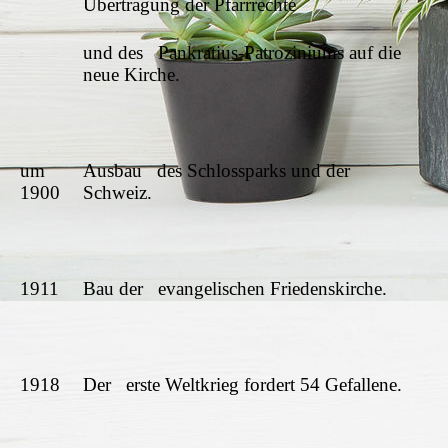
Übertragung der Pfarrrechte
und des Pankratius-Patroziniums auf die
neue Kirche.
um
Ausbau des Schlossparks und der
1900
Schweiz.
1911
Bau der evangelischen Friedenskirche.
1918
Der erste Weltkrieg fordert 54 Gefallene.