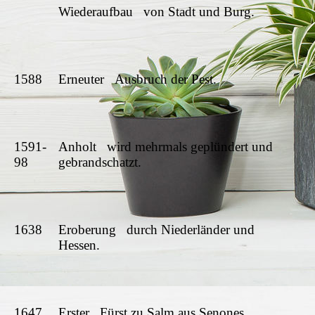
Wiederaufbau von Stadt und Burg.
1588
Erneuter Ausbruch der Pest.
1591-
Anholt wird mehrmals geplündert und
98
gebrandschatzt.
1638
Eroberung durch Niederländer und
Hessen.
1647
Erster Fürst zu Salm aus Senones