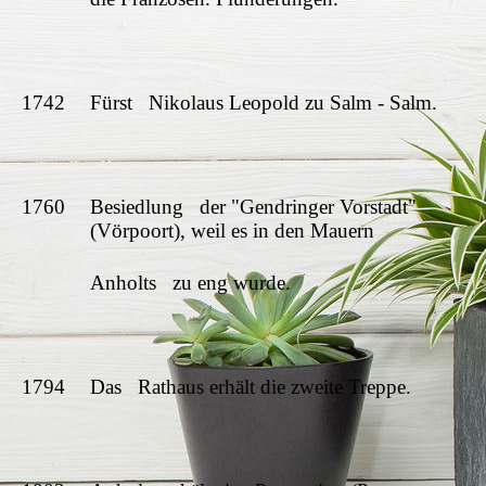
1742
Fürst Nikolaus Leopold zu Salm - Salm.
1760
Besiedlung der "Gendringer Vorstadt"
(Vörpoort), weil es in den Mauern
Anholts zu eng wurde.
1794
Das Rathaus erhält die zweite Treppe.