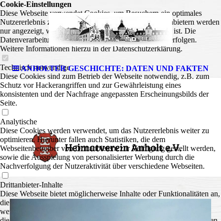
Cookie-Einstellungen
Diese Webseite verwendet Cookies, um Besuchern ein optimales
Nutzererlebnis zu bieten. Bestimmte Inhalte von Drittanbietern werden
nur angezeigt, wenn die entsprechende Option aktiviert ist. Die
Datenverarbeitung kann dann auch in einem Drittland erfolgen.
Weitere Informationen hierzu in der Datenschutzerklärung.
Technisch notwendige
ANHOLTER GESCHICHTE: DATEN UND FAKTEN
Diese Cookies sind zum Betrieb der Webseite notwendig, z.B. zum
Schutz vor Hackerangriffen und zur Gewährleistung eines
konsistenten und der Nachfrage angepassten Erscheinungsbilds der
Seite.
Analytische
Diese Cookies werden verwendet, um das Nutzererlebnis weiter zu
optimieren. Hierunter fallen auch Statistiken, die dem
Webseitenbetreiber von Drittanbietern zur Verfügung gestellt werden,
sowie die Ausspielung von personalisierter Werbung durch die
Nachverfolgung der Nutzeraktivität über verschiedene Webseiten.
Drittanbieter-Inhalte
Diese Webseite bietet möglicherweise Inhalte oder Funktionalitäten an,
die von Drittanbietern eigenverantwortlich zur Verfügung gestellt
werden. Diese Drittanbieter können eigene Cookies setzen, z.B. um
die Nutzeraktivität zu verfolgen oder ihre Angebote zu personalisieren