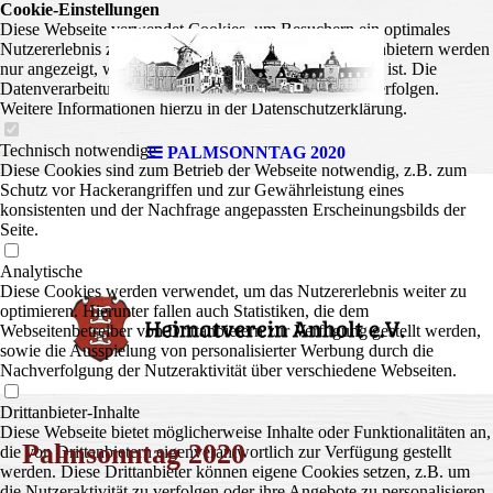
Cookie-Einstellungen
Diese Webseite verwendet Cookies, um Besuchern ein optimales
Nutzererlebnis zu bieten. Bestimmte Inhalte von Drittanbietern werden
nur angezeigt, wenn die entsprechende Option aktiviert ist. Die
Datenverarbeitung kann dann auch in einem Drittland erfolgen.
Weitere Informationen hierzu in der Datenschutzerklärung.
Technisch notwendige
PALMSONNTAG 2020
175 Jahre
Diese Cookies sind zum Betrieb der Webseite notwendig, z.B. zum
Schutz vor Hackerangriffen und zur Gewährleistung eines
konsistenten und der Nachfrage angepassten Erscheinungsbilds der
Seite.
Analytische
Diese Cookies werden verwendet, um das Nutzererlebnis weiter zu
optimieren. Hierunter fallen auch Statistiken, die dem
Webseitenbetreiber von Drittanbietern zur Verfügung gestellt werden,
sowie die Ausspielung von personalisierter Werbung durch die
Nachverfolgung der Nutzeraktivität über verschiedene Webseiten.
Drittanbieter-Inhalte
Diese Webseite bietet möglicherweise Inhalte oder Funktionalitäten an,
Palmsonntag 2020
die von Drittanbietern eigenverantwortlich zur Verfügung gestellt
werden. Diese Drittanbieter können eigene Cookies setzen, z.B. um
die Nutzeraktivität zu verfolgen oder ihre Angebote zu personalisieren