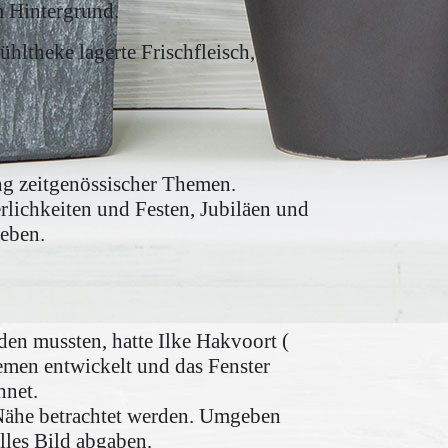
m Hintergrund.
hltheke lagerte Frischfleisch,
ung zeitgenössischer Themen.
erlichkeiten und Festen, Jubiläen und
Leben.
en mussten, hatte Ilke Hakvoort (
hemen entwickelt und das Fenster
hnet.
Nähe betrachtet werden. Umgeben
lles Bild abgaben.