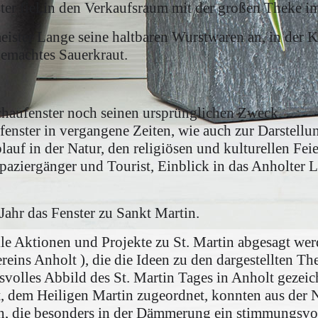
ter fiel in den Verkaufsraum mit der großen Theke i
ister Lange seine haltbaren Wurstwaren an, in der Kü
gemachtes Sauerkraut.
Schaufenster noch seinen ursprünglichen Zweck.
fenster in vergangene Zeiten, wie auch zur Darstell
lauf in der Natur, den religiösen und kulturellen Fei
 Spaziergänger und Tourist, Einblick in das Anholter 
ahr das Fenster zu Sankt Martin.
e Aktionen und Projekte zu St. Martin abgesagt werd
reins Anholt ), die die Ideen zu den dargestellten T
svolles Abbild des St. Martin Tages in Anholt gezeic
 dem Heiligen Martin zugeordnet, konnten aus der 
rn, die besonders in der Dämmerung ein stimmungsvo