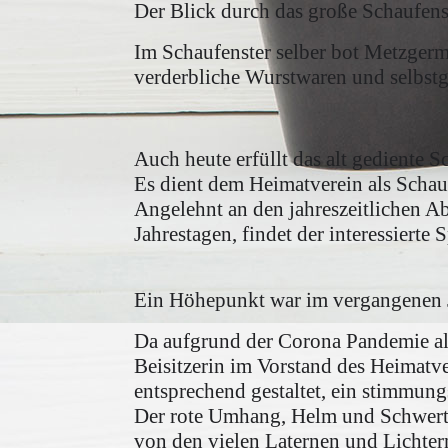
Der Blick durch das große Schaufens
Im Schaufenster selber bot Metzgerme
verderbliche Wurstwaren und selbst
Auch heute erfüllt das alt gediente 
Es dient dem Heimatverein als Schau
Angelehnt an den jahreszeitlichen Ab
Jahrestagen, findet der interessierte
Ein Höhepunkt war im vergangenen J
Da aufgrund der Corona Pandemie all
Beisitzerin im Vorstand des Heimatve
entsprechend gestaltet, ein stimmung
Der rote Umhang, Helm und Schwert,
von den vielen Laternen und Lichte