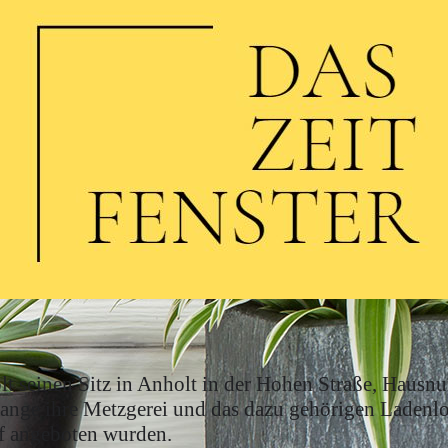
lt seinen Sitz in Anholt in der Hohen Straße, Hausn
Lange ihre Metzgerei und das dazu gehörigen Ladenlok
f angeboten wurden.