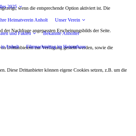
lles 2025
ezeigt, wenn die entsprechende Option aktiviert ist. Die
Jahre Heimatverein Anholt
Unser Verein
d der Nachfrage angepassten Erscheinungsbilds der Seite.
aten und Fakten
Bekannte Anholter
 in Anholt
Filmnachmittag im Heimathaus
on Drittanbietern zur Verfügung gestellt werden, sowie die
den. Diese Drittanbieter können eigene Cookies setzen, z.B. um die