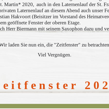
St. Martin* 2020, auch in den Laternenlauf der St. Fr
 privaten Laternenlauf an diesem Abend auch unser Fe
ian Hakvoort (Beisitzer im Vorstand des Heimatverei
inem geöffnete Fenster der oberen Etage.
och Herr Biermann mit seinem Saxophon dazu und ver
Wir laden Sie nun ein, die "Zeitfenster" zu betrachten
Viel Vergnügen.
 e i t f e n s t e r 2 0 2