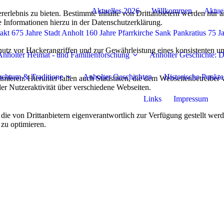
Aktuelles 2026
Willkommen
Aktue
lebnis zu bieten. Bestimmte Inhalte von Drittanbietern werden nur ang
e Informationen hierzu in der Datenschutzerklärung.
takt 675 Jahre Stadt Anholt 160 Jahre Pfarrkirche Sank Pankratius 75 
utz vor Hackerangriffen und zur Gewährleistung eines konsistenten un
Anholter Heimat - und Familienforschung
Anholter Geschichte: D
chtum & Traditione
Anholter Geschichten
Historische Punkte
ieren. Hierunter fallen auch Statistiken, die dem Webseitenbetreiber v
r Nutzeraktivität über verschiedene Webseiten.
Links
Impressum
 die von Drittanbietern eigenverantwortlich zur Verfügung gestellt wer
 zu optimieren.