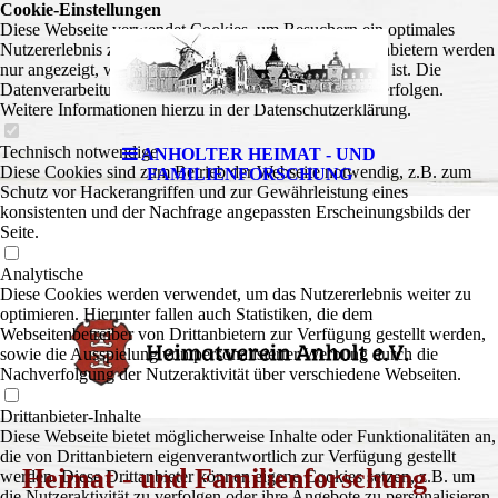
Cookie-Einstellungen
175 Jahre
Diese Webseite verwendet Cookies, um Besuchern ein optimales
Nutzererlebnis zu bieten. Bestimmte Inhalte von Drittanbietern werden
nur angezeigt, wenn die entsprechende Option aktiviert ist. Die
Datenverarbeitung kann dann auch in einem Drittland erfolgen.
Weitere Informationen hierzu in der Datenschutzerklärung.
Technisch notwendige
ANHOLTER HEIMAT - UND
Diese Cookies sind zum Betrieb der Webseite notwendig, z.B. zum
FAMILIENFORSCHUNG
Schutz vor Hackerangriffen und zur Gewährleistung eines
konsistenten und der Nachfrage angepassten Erscheinungsbilds der
Seite.
Analytische
Diese Cookies werden verwendet, um das Nutzererlebnis weiter zu
optimieren. Hierunter fallen auch Statistiken, die dem
Webseitenbetreiber von Drittanbietern zur Verfügung gestellt werden,
sowie die Ausspielung von personalisierter Werbung durch die
Nachverfolgung der Nutzeraktivität über verschiedene Webseiten.
Drittanbieter-Inhalte
Diese Webseite bietet möglicherweise Inhalte oder Funktionalitäten an,
die von Drittanbietern eigenverantwortlich zur Verfügung gestellt
Heimat - und Familienforschung
werden. Diese Drittanbieter können eigene Cookies setzen, z.B. um
die Nutzeraktivität zu verfolgen oder ihre Angebote zu personalisieren