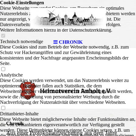
Cookie-Einstellungen
Diese Webseite verwendet Cookies, um Besuchern ein optimales
Nutzererlebnis zu bieten. Bestimmte Inhalte von Drittanbietern werden
nur angezeigt, wenn die entsprechende Option aktiviert ist. Die
Datenverarbeitung kann dann auch in einem Drittland erfolgen.
Weitere Informationen hierzu in der Datenschutzerklärung.
Technisch notwendige
CHRONIK
Diese Cookies sind zum Betrieb der Webseite notwendig, z.B. zum
Schutz vor Hackerangriffen und zur Gewährleistung eines
konsistenten und der Nachfrage angepassten Erscheinungsbilds der
Seite.
Analytische
Diese Cookies werden verwendet, um das Nutzererlebnis weiter zu
optimieren. Hierunter fallen auch Statistiken, die dem
Webseitenbetreiber von Drittanbietern zur Verfügung gestellt werden,
sowie die Ausspielung von personalisierter Werbung durch die
Nachverfolgung der Nutzeraktivität über verschiedene Webseiten.
Drittanbieter-Inhalte
Diese Webseite bietet möglicherweise Inhalte oder Funktionalitäten an,
Chronik
die von Drittanbietern eigenverantwortlich zur Verfügung gestellt
werden. Diese Drittanbieter können eigene Cookies setzen, z.B. um
Aus einer Protokollaufzeichnung aus dem Jahre
die Nutzeraktivität zu verfolgen oder ihre Angebote zu personalisieren