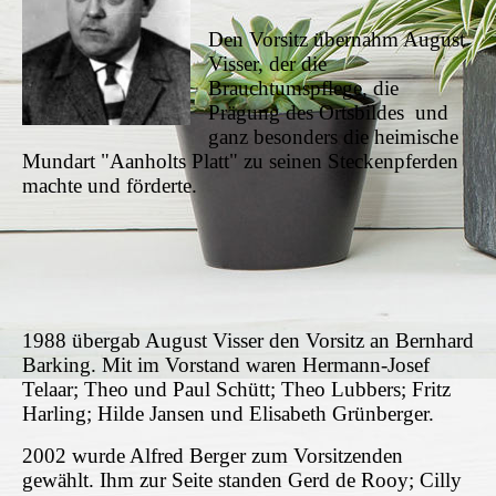
Den Vorsitz übernahm August
Visser, der die
Brauchtumspflege, die
Prägung des Ortsbildes und
ganz besonders die heimische
Mundart "Aanholts Platt" zu seinen Steckenpferden
machte und förderte.
1988 übergab August Visser den Vorsitz an Bernhard
Barking. Mit im Vorstand waren Hermann-Josef
Telaar; Theo und Paul Schütt; Theo Lubbers; Fritz
Harling; Hilde Jansen und Elisabeth Grünberger.
2002 wurde Alfred Berger zum Vorsitzenden
gewählt. Ihm zur Seite standen Gerd de Rooy; Cilly