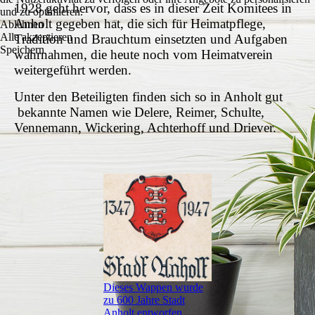
1928 geht hervor, dass es in dieser Zeit Komitees in
und zu optimieren.
Anholt gegeben hat, die sich für Heimatpflege,
Ablehnen
Alle akzeptieren
Tradition und Brauchtum einsetzten und Aufgaben
Speichern
wahrnahmen, die heute noch vom Heimatverein
weitergeführt werden.
Unter den Beteiligten finden sich so in Anholt gut
bekannte Namen wie Delere, Reimer, Schulte,
Vennemann, Wickering, Achterhoff und Driever.
Dieses Wappen wurde
zu 600 Jahre Stadt
Anholt entworfen