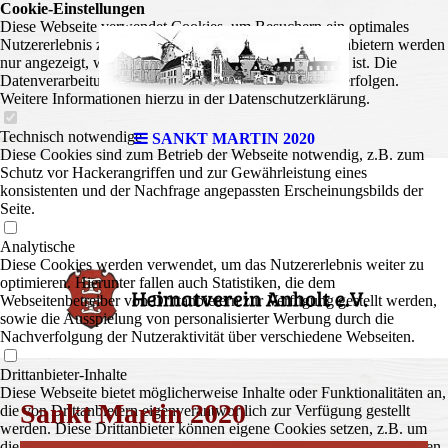
Cookie-Einstellungen
Diese Webseite verwendet Cookies, um Besuchern ein optimales
Nutzererlebnis zu bieten. Bestimmte Inhalte von Drittanbietern werden
nur angezeigt, wenn die entsprechende Option aktiviert ist. Die
Datenverarbeitung kann dann auch in einem Drittland erfolgen.
Weitere Informationen hierzu in der Datenschutzerklärung.
Technisch notwendige
SANKT MARTIN 2020
Diese Cookies sind zum Betrieb der Webseite notwendig, z.B. zum
Schutz vor Hackerangriffen und zur Gewährleistung eines
konsistenten und der Nachfrage angepassten Erscheinungsbilds der
Seite.
Analytische
Diese Cookies werden verwendet, um das Nutzererlebnis weiter zu
optimieren. Hierunter fallen auch Statistiken, die dem
Webseitenbetreiber von Drittanbietern zur Verfügung gestellt werden,
sowie die Ausspielung von personalisierter Werbung durch die
Nachverfolgung der Nutzeraktivität über verschiedene Webseiten.
Drittanbieter-Inhalte
Diese Webseite bietet möglicherweise Inhalte oder Funktionalitäten an,
Sankt Martin 2020
die von Drittanbietern eigenverantwortlich zur Verfügung gestellt
werden. Diese Drittanbieter können eigene Cookies setzen, z.B. um
die Nutzeraktivität zu verfolgen oder ihre Angebote zu personalisieren