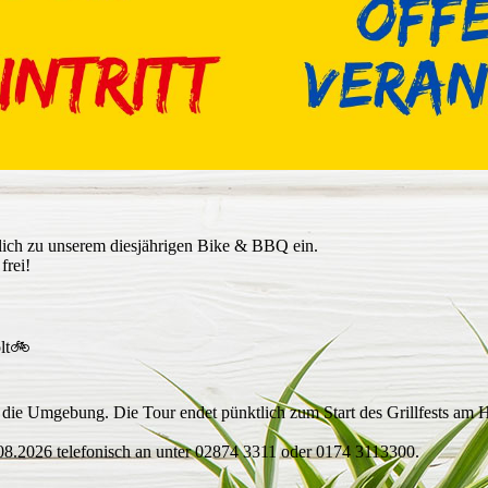
rzlich zu unserem diesjährigen Bike & BBQ ein.
frei!
olt🚲
h die Umgebung. Die Tour endet pünktlich zum Start des Grillfests am 
.08.2026 telefonisch an unter 02874 3311 oder 0174 3113300.