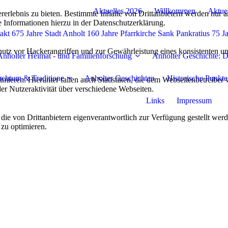
Aktuelles 2026
Willkommen
Aktue
lebnis zu bieten. Bestimmte Inhalte von Drittanbietern werden nur ang
e Informationen hierzu in der Datenschutzerklärung.
takt 675 Jahre Stadt Anholt 160 Jahre Pfarrkirche Sank Pankratius 75 
utz vor Hackerangriffen und zur Gewährleistung eines konsistenten un
Anholter Heimat - und Familienforschung
Anholter Geschichte: D
chtum & Traditione
Anholter Geschichten
Historische Punkte
ieren. Hierunter fallen auch Statistiken, die dem Webseitenbetreiber v
r Nutzeraktivität über verschiedene Webseiten.
Links
Impressum
 die von Drittanbietern eigenverantwortlich zur Verfügung gestellt wer
 zu optimieren.