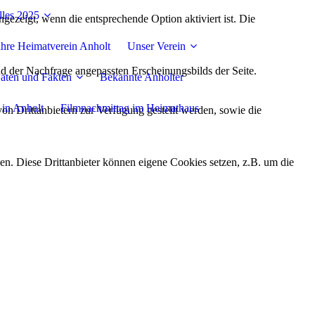
lles 2025
ezeigt, wenn die entsprechende Option aktiviert ist. Die
Jahre Heimatverein Anholt
Unser Verein
d der Nachfrage angepassten Erscheinungsbilds der Seite.
aten und Fakten
Bekannte Anholter
 in Anholt
Filmnachmittag im Heimathaus
on Drittanbietern zur Verfügung gestellt werden, sowie die
den. Diese Drittanbieter können eigene Cookies setzen, z.B. um die