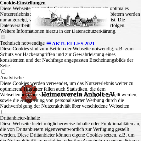
Cookie-Einstellungen
Diese Webseite verwendet Cookies, um Besuchern ein optimales
Nutzererlebnis zu bieten. Bestimmte Inhalte von Drittanbietern werden
nur angezeigt, wenn die entsprechende Option aktiviert ist. Die
Datenverarbeitung kann dann auch in einem Drittland erfolgen.
Weitere Informationen hierzu in der Datenschutzerklärung.
Technisch notwendige
AKTUELLES 2021
Diese Cookies sind zum Betrieb der Webseite notwendig, z.B. zum
Schutz vor Hackerangriffen und zur Gewährleistung eines
konsistenten und der Nachfrage angepassten Erscheinungsbilds der
Seite.
Analytische
Diese Cookies werden verwendet, um das Nutzererlebnis weiter zu
optimieren. Hierunter fallen auch Statistiken, die dem
Webseitenbetreiber von Drittanbietern zur Verfügung gestellt werden,
sowie die Ausspielung von personalisierter Werbung durch die
Nachverfolgung der Nutzeraktivität über verschiedene Webseiten.
Drittanbieter-Inhalte
Diese Webseite bietet möglicherweise Inhalte oder Funktionalitäten an,
die von Drittanbietern eigenverantwortlich zur Verfügung gestellt
werden. Diese Drittanbieter können eigene Cookies setzen, z.B. um
die Nutzeraktivität zu verfolgen oder ihre Angebote zu personalisieren