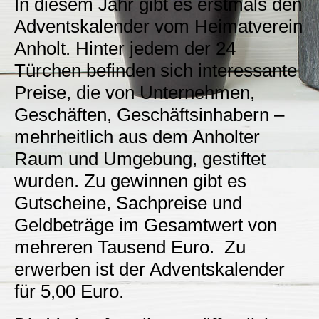
I
n diesem Jahr gibt es erstmals den
Adventskalender vom Heimatverein
Anholt. Hinter jedem der 24
Türchen befinden sich interessante
Preise, die von Unternehmen,
Geschäften, Geschäftsinhabern –
mehrheitlich aus dem Anholter
Raum und Umgebung, gestiftet
wurden. Zu gewinnen gibt es
Gutscheine, Sachpreise und
Geldbeträge im Gesamtwert von
mehreren Tausend
Euro. Zu
erwerben ist der Adventskalender
für 5,00 Euro.