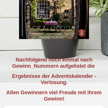
Nachfolgend noch einmal nach
Gewinn_Nummern aufgelistet die
Ergebnisse der Adventskalender -
Verlosung.
Allen Gewinnern viel Freude mit ihrem
Gewinn!