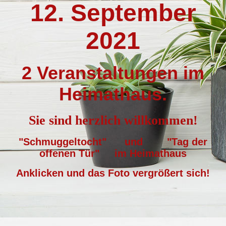
12. September
2021
2 Veranstaltungen im
Heimathaus.
Sie sind herzlich willkommen!
"Schmuggeltocht" und "Tag der
offenen Tür" im Heimathaus
Anklicken und das Foto vergrößert sich!