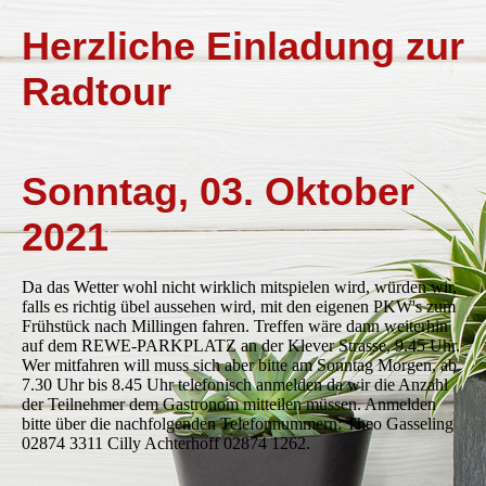
Herzliche Einladung zur
Radtour
Sonntag, 03. Oktober
2021
Da das Wetter wohl nicht wirklich mitspielen wird, würden wir,
falls es richtig übel aussehen wird, mit den eigenen PKW's zum
Frühstück nach Millingen fahren. Treffen wäre dann weiterhin
auf dem REWE-PARKPLATZ an der Klever Strasse, 9.45 Uhr.
Wer mitfahren will muss sich aber bitte am Sonntag Morgen, ab
7.30 Uhr bis 8.45 Uhr telefonisch anmelden da wir die Anzahl
der Teilnehmer dem Gastronom mitteilen müssen. Anmelden
bitte über die nachfolgenden Telefonnummern: Theo Gasseling
02874 3311 Cilly Achterhoff 02874 1262.