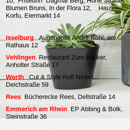
10, Friseurin Dagmar Berg, Hohe Straße,
Blumen Bruns, In der Flora 12, Haus
Korfu, Eiermarkt 14
Isselburg
Augenoptik André Röhl, am
Rathaus 12
Vehlingen
Restaurant Zum Backer,
Anholter Straße 17
Werth
Cut & Style Rolf Nickel,
Deichstraße 59
Rees
Bücherecke Rees, Dellstraße 14
Emmerich am Rhein
EP Abbing & Bolk,
Steinstraße
36