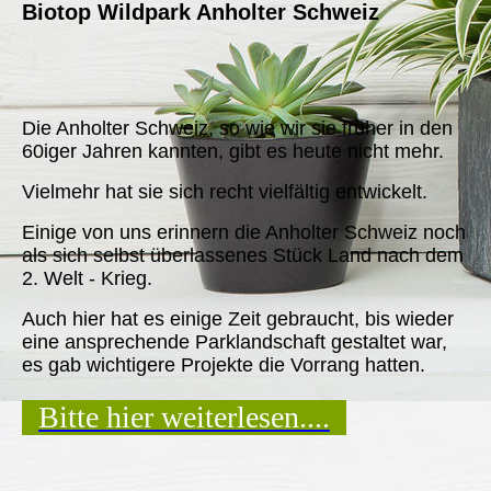
Biotop Wildpark Anholter Schweiz
Die Anholter Schweiz, so wie wir sie früher in den
60iger Jahren kannten, gibt es heute nicht mehr.
Vielmehr hat sie sich recht vielfältig entwickelt.
Einige von uns erinnern die Anholter Schweiz noch
als sich selbst überlassenes Stück Land nach dem
2. Welt - Krieg.
Auch hier hat es einige Zeit gebraucht, bis wieder
eine ansprechende Parklandschaft gestaltet war,
es gab wichtigere Projekte die Vorrang hatten.
Bitte hier weiterlesen....